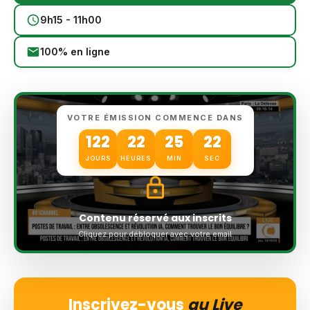
9h15 - 11h00
100% en ligne
VOTRE ÉMISSION COMMENCE DANS
122
22
25
21
JOURS
HEURES
MIN
SEC
Contenu réservé aux inscrits
Cliquez pour débloquer avec votre email
Inscrivez-vous
au Live