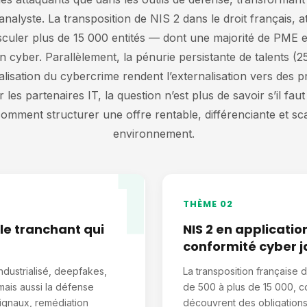
analyste. La transposition de NIS 2 dans le droit français,
sculer plus de 15 000 entités — dont une majorité de PME
n cyber. Parallèlement, la pénurie persistante de talents 
ialisation du cybercrime rendent l’externalisation vers des pr
les partenaires IT, la question n’est plus de savoir s’il faut
comment structurer une offre rentable, différenciante et sc
environnement.
1
THÈME 02
ble tranchant qui
NIS 2 en applicatio
conformité cyber j
ndustrialisé, deepfakes,
La transposition française 
 mais aussi la défense
de 500 à plus de 15 000, co
signaux, remédiation
découvrent des obligations