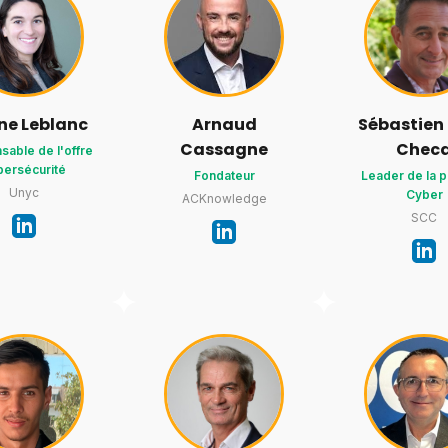
ine Leblanc
Arnaud
Sébastien 
Cassagne
Chec
able de l'offre
bersécurité
Fondateur
Leader de la p
Unyc
Cyber
ACKnowledge
SCC