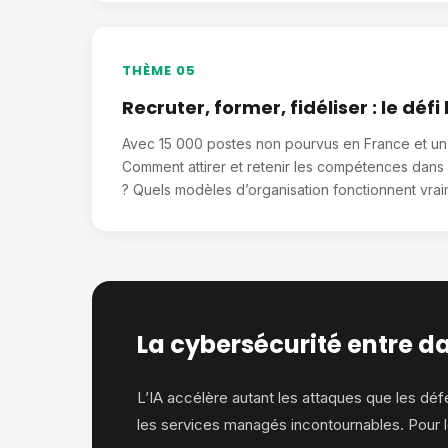
THÈME 05
Recruter, former, fidéliser : le dé
Avec 15 000 postes non pourvus en France et un tu
Comment attirer et retenir les compétences dans u
? Quels modèles d’organisation fonctionnent vrai
La cybersécurité entre da
L’IA accélère autant les attaques que les dé
les services managés incontournables. Pour le