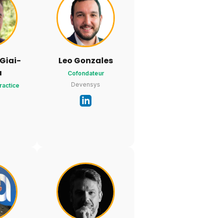
Giai-
Leo Gonzales
a
Cofondateur
Devensys
ractice