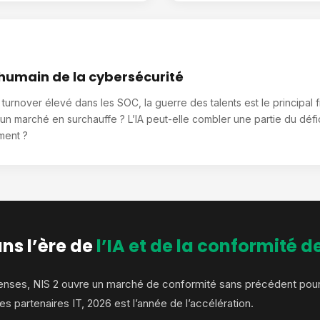
fi humain de la cybersécurité
rnover élevé dans les SOC, la guerre des talents est le principal fr
n marché en surchauffe ? L’IA peut-elle combler une partie du défici
ment ?
ns l’ère de
l’IA et de la conformité 
fenses, NIS 2 ouvre un marché de conformité sans précédent pour 
s partenaires IT, 2026 est l’année de l’accélération.