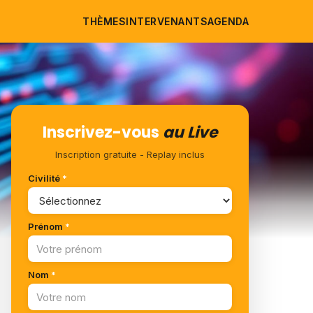
THÈMES
INTERVENANTS
AGENDA
Inscrivez-vous
au Live
Inscription gratuite - Replay inclus
Civilité
*
Prénom
*
Nom
*