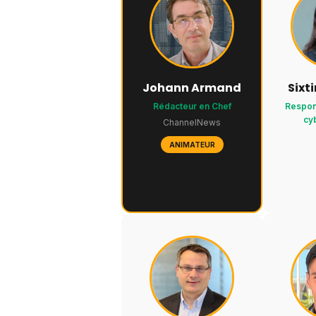
Johann Armand
Sixt
Rédacteur en Chef
Respons
cy
ChannelNews
ANIMATEUR