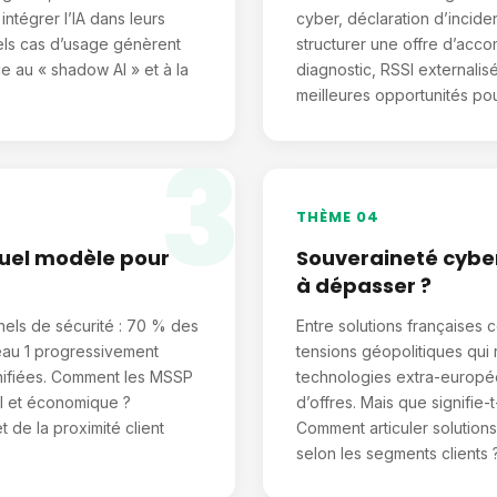
intégrer l’IA dans leurs
cyber, déclaration d’incid
els cas d’usage génèrent
structurer une offre d’acc
e au « shadow AI » et à la
diagnostic, RSSI externali
meilleures opportunités pou
3
THÈME 04
uel modèle pour
Souveraineté cyber
à dépasser ?
nels de sécurité : 70 % des
Entre solutions françaises
veau 1 progressivement
tensions géopolitiques qui 
nifiées. Comment les MSSP
technologies extra-europée
el et économique ?
d’offres. Mais que signifie-
 de la proximité client
Comment articuler solutions
selon les segments clients 