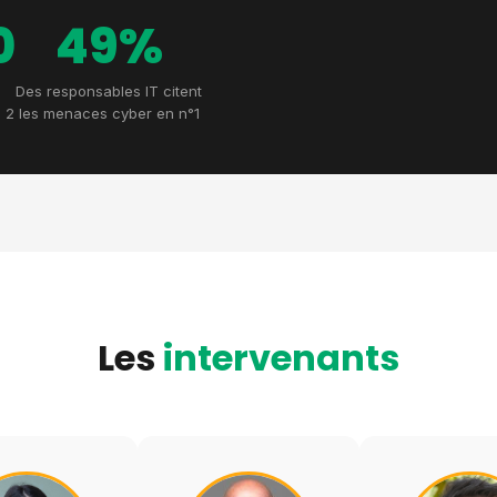
0
49%
Des responsables IT citent
 2
les menaces cyber en n°1
Les
intervenants