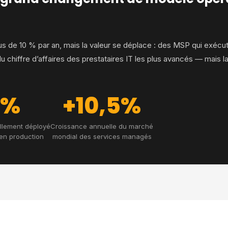
 de 10 % par an, mais la valeur se déplace : des MSP qui exécute
iffre d’affaires des prestataires IT les plus avancés — mais la c
0%
+10,5%
llement déployé
Croissance annuelle du marché
 en production
mondial des services managés