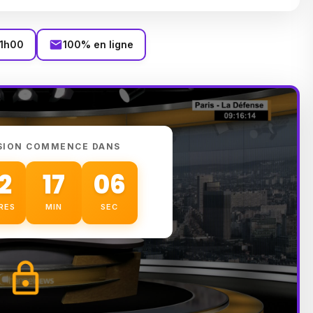
11h00
100% en ligne
SION COMMENCE DANS
2
17
05
RES
MIN
SEC