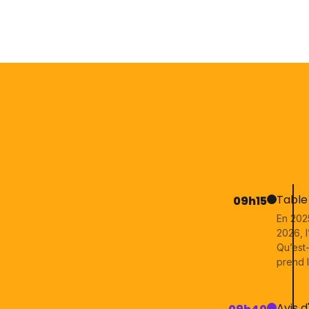
Table 
09h15
En 2025
2026, l
Qu’est
prend l
Avis d