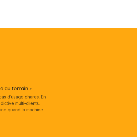
e au terrain »
s cas d’usage phares. En
ctive multi-clients.
aine quand la machine