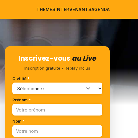
THÈMES
INTERVENANTS
AGENDA
Inscrivez-vous
au Live
Inscription gratuite - Replay inclus
Civilité
*
Prénom
*
Nom
*