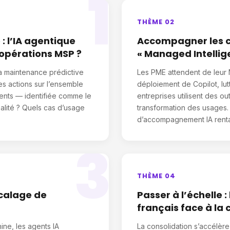
1
THÈME 02
: l’IA agentique
Accompagner les cl
 opérations MSP ?
« Managed Intellig
a maintenance prédictive
Les PME attendent de leur M
es actions sur l’ensemble
déploiement de Copilot, lu
ients — identifiée comme le
entreprises utilisent des out
alité ? Quels cas d’usage
transformation des usages.
d’accompagnement IA renta
3
THÈME 04
décalage de
Passer à l’échelle 
français face à la 
ine, les agents IA
La consolidation s’accélère