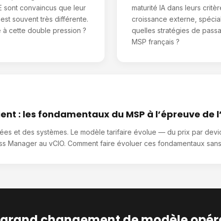
ME sont convaincus que leur
maturité IA dans leurs critè
est souvent très différente.
croissance externe, spéciali
 à cette double pression ?
quelles stratégies de passa
MSP français ?
ient : les fondamentaux du MSP à l’épreuve de l
 et des systèmes. Le modèle tarifaire évolue — du prix par device 
ess Manager au vCIO. Comment faire évoluer ces fondamentaux sans dé
lus grand changement de modèle opér