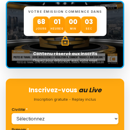
VOTRE ÉMISSION COMMENCE DANS
68
01
00
02
JOURS
HEURES
MIN
SEC
Contenu réservé aux inscrits
Cliquez pour débloquer avec votre email
Inscrivez-vous
au Live
Inscription gratuite - Replay inclus
Civilité
*
Prénom
*