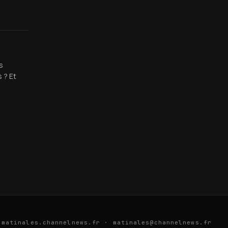
s
 ? Et
matinales.channelnews.fr
·
matinales@channelnews.fr