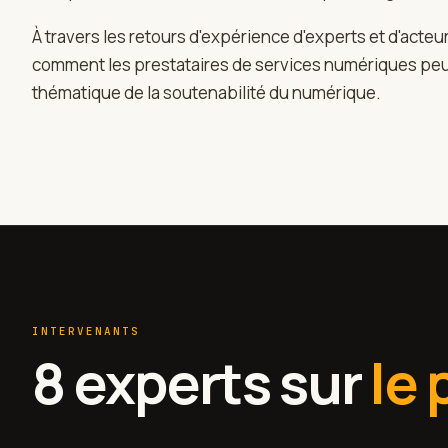
À travers les retours d'expérience d'experts et d'act
comment les prestataires de services numériques peuv
thématique de la soutenabilité du numérique.
INTERVENANTS
8 experts sur
le 
Johann Armand
Philippe 
Renaud Heluin
Christian
RÉDACTEUR EN CHEF · CHANNELNEWS.FR
GESTIONNAI
CONSULTANT NUMÉRIQUE RESPONSABLE &