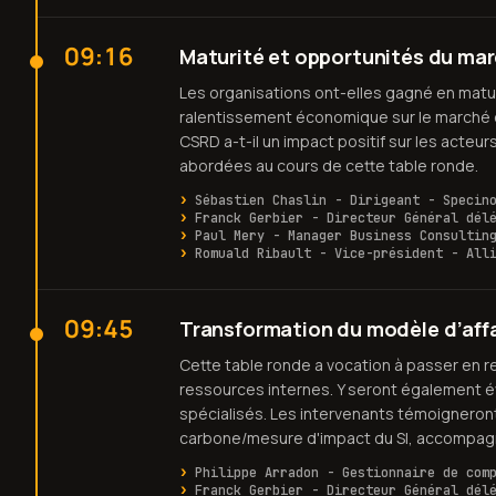
09:16
Maturité et opportunités du mar
Les organisations ont-elles gagné en matu
ralentissement économique sur le marché
CSRD a-t-il un impact positif sur les acte
abordées au cours de cette table ronde.
Sébastien Chaslin - Dirigeant - Specin
Franck Gerbier - Directeur Général dél
Paul Mery - Manager Business Consultin
Romuald Ribault - Vice-président - All
09:45
Transformation du modèle d’aff
Cette table ronde a vocation à passer en re
ressources internes. Y seront également é
spécialisés. Les intervenants témoigneront 
carbone/mesure d'impact du SI, accompagn
Philippe Arradon - Gestionnaire de com
Franck Gerbier - Directeur Général dél