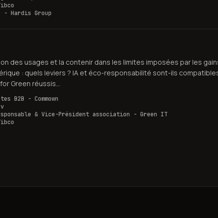
Tibco
g - Hardis Group
ion des usages et la contenir dans les limites imposées par les gain
rique : quels leviers ? IA et éco-responsabilité sont-ils compatibles
for Green réussis...
ptes B2B - Commown
ov
esponsable & Vice-Président association - Green IT
Tibco