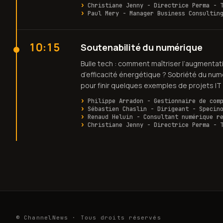
Christiane Jenny - Directrice Perma - 
Paul Mery - Manager Business Consultin
10:15
Soutenabilité du numérique
Bulle tech : comment maîtriser l’augmentat
d’efficacité énergétique ? Sobriété du numé
pour finir quelques exemples de projets IT 
Philippe Arradon - Gestionnaire de com
Sébastien Chaslin - Dirigeant - Specin
Renaud Heluin - Consultant numérique r
Christiane Jenny - Directrice Perma - 
© ChannelNews · Tous droits réservés