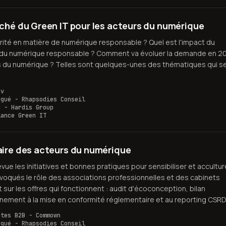
ché du Green IT pour les acteurs du numérique
rité en matière de numérique responsable ? Quel est l'impact du
 du numérique responsable ? Comment va évoluer la demande en 20
urs du numérique ? Telles sont quelques-unes des thématiques qui s
ov
égué - Rhapsodies Conseil
g - Hardis Group
iance Green IT
aire des acteurs du numérique
vue les initiatives et bonnes pratiques pour sensibiliser et accultur
voqués le rôle des associations professionnelles et des cabinets
sur les offres qui fonctionnent : audit d'écoconception, bilan
ement à la mise en conformité réglementaire et au reporting CSRD
ptes B2B - Commown
égué - Rhapsodies Conseil