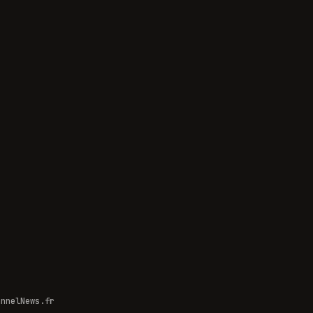
 PERMA · TIBCO
GROUP
annelNews.fr