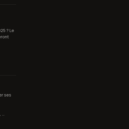
25 ? Le
eront
er ses
, …