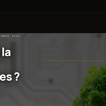
EMBRE 2024
 la
es ?