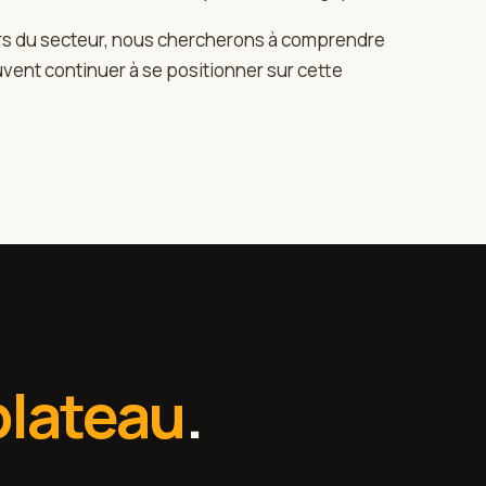
eurs du secteur, nous chercherons à comprendre
ent continuer à se positionner sur cette
plateau
.
Arradon
Sébastien Chaslin
Paul Mery
e Jenny
RE DE COMPTES B2B · COMMOWN
DIRIGEANT · SPECINOV
MANAGER BUSINESS CONSULTING 