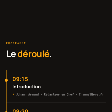
CO-GÉRANT · MANAPS
PROGRAMME
Le
déroulé
.
09:15
Introduction
Johann Armand - Rédacteur en Chef - ChannelNews.fr
09:20